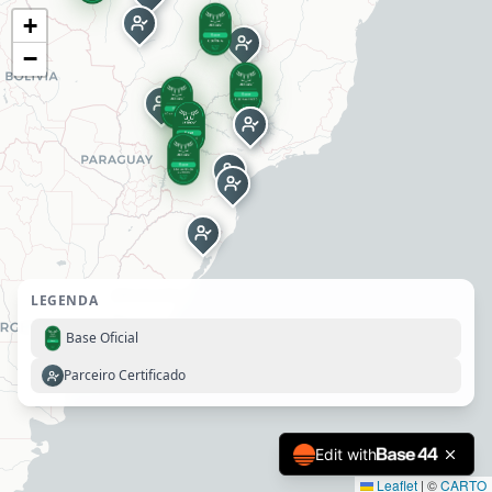
+
−
LEGENDA
Base Oficial
Parceiro Certificado
Edit with
Leaflet
|
©
CARTO